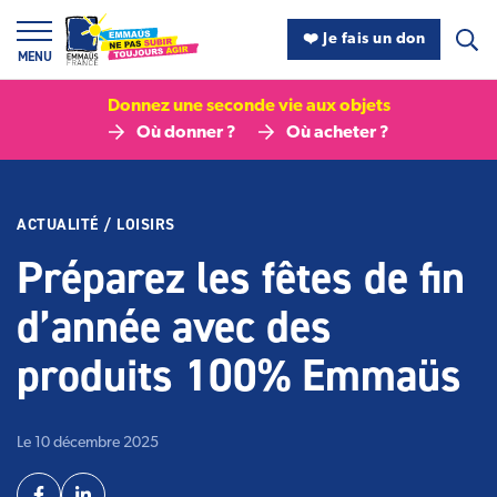
Panneau de gestion des cookies
❤️ Je fais un don
MENU
Donnez une seconde vie aux objets
Où donner ?
Où acheter ?
ACTUALITÉ
/
LOISIRS
Préparez les fêtes de fin
d’année avec des
produits 100% Emmaüs
Le 10 décembre 2025
Partager