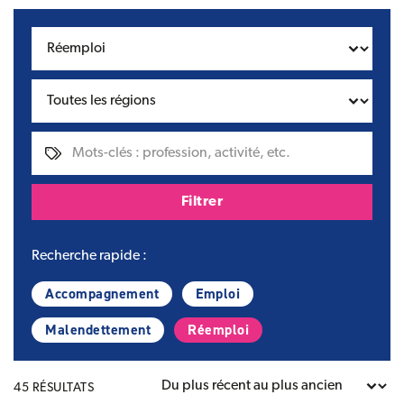
Filtres :
Thématiques
Régions
Mots-clés
Filtrer
Recherche rapide :
Accompagnement
Emploi
Malendettement
Réemploi
Classer par
45 RÉSULTATS