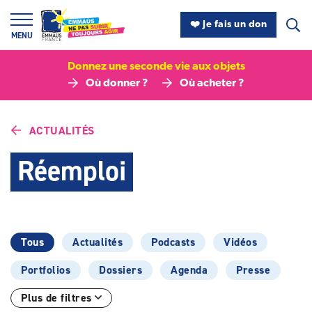
Panneau de gestion des cookies
❤️ Je fais un don
MENU
Donnez une seconde vie aux objets
Où donner ?
Où acheter ?
ACTUALITÉS
Réemploi
Catégories :
Tous
Actualités
Podcasts
Vidéos
Portfolios
Dossiers
Agenda
Presse
Plus de filtres