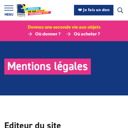
Panneau de gestion des cookies
❤️ Je fais un don
MENU
Donnez une seconde vie aux objets
Où donner ?
Où acheter ?
Mentions légales
Editeur du site