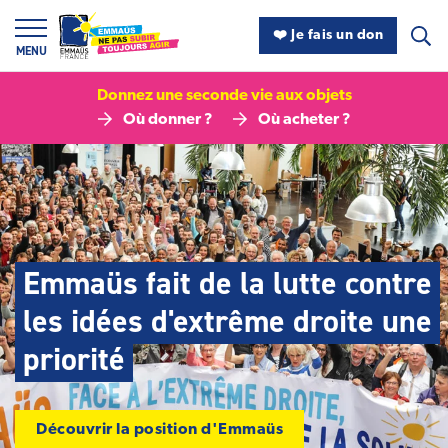
Panneau de gestion des cookies
❤️ Je fais un don
MENU
Donnez une seconde vie aux objets
Où donner ?
Où acheter ?
Emmaüs France
Emmaüs fait de la lutte contre
les idées d'extrême droite une
priorité
Découvrir la position d'Emmaüs