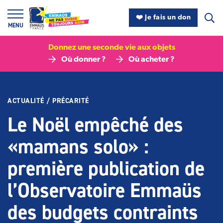
Panneau de gestion des cookies
❤️ Je fais un don
MENU
Donnez une seconde vie aux objets
Où donner ?
Où acheter ?
ACTUALITÉ
/
PRÉCARITÉ
Le Noël empêché des
«mamans solo» :
première publication de
l’Observatoire Emmaüs
des budgets contraints