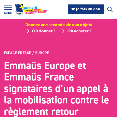
Panneau de gestion des cookies
❤️ Je fais un don
MENU
Donnez une seconde vie aux objets
Où donner ?
Où acheter ?
ESPACE PRESSE
/
EUROPE
Emmaüs Europe et
Emmaüs France
signataires d’un appel à
la mobilisation contre le
règlement retour