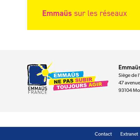
Emmaüs
sur les réseaux
Emmaüs
Siège de l
47 avenue 
93104 Mon
Contact
Extranet