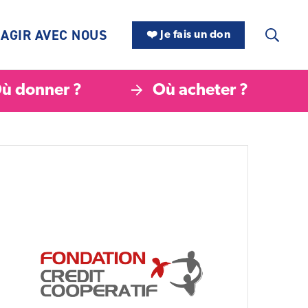
AGIR AVEC NOUS
❤️ Je fais un don
ù donner ?
Où acheter ?