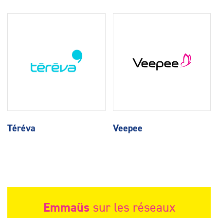
Téréva
Veepee
Emmaüs
sur les réseaux