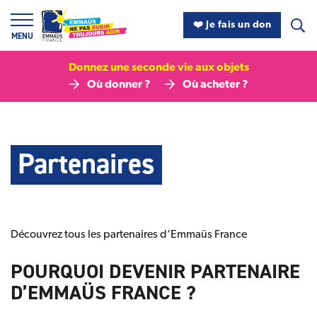
Panneau de gestion des cookies
❤️ Je fais un don
MENU
Donnez une seconde vie aux objets
Où donner ?
Où acheter ?
Partenaires
Découvrez tous les partenaires d’Emmaüs France
POURQUOI DEVENIR PARTENAIRE
D’EMMAÜS FRANCE ?