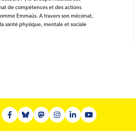
cénat de compétences et des actions
s comme Emmaüs. A travers son mécénat,
a santé physique, mentale et sociale
Facebook (nouvelle fenêtre)
Bluesky (nouvelle fenêtre)
Mastodon (nouvelle fenêtre)
Instagram (nouvelle fenêtre)
Linkedin (nouvelle fenêtre)
Youtube (nouvelle fenê