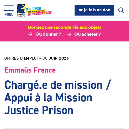
Panneau de gestion des cookies
❤️ Je fais un don
MENU
Donnez une seconde vie aux objets
Où donner ?
Où acheter ?
OFFRES D'EMPLOI
– 30 JUIN 2026
Emmaüs France
Chargé.e de mission /
Appui à la Mission
Justice Prison