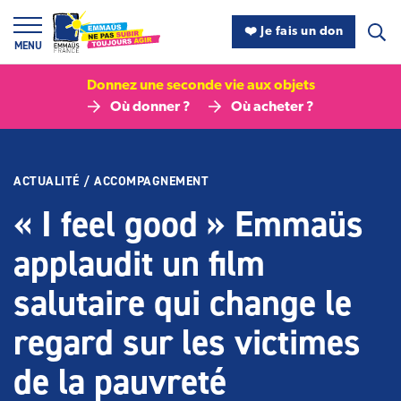
Panneau de gestion des cookies
❤️ Je fais un don
MENU
Donnez une seconde vie aux objets
Où donner ?
Où acheter ?
ACTUALITÉ
/
ACCOMPAGNEMENT
« I feel good » Emmaüs
applaudit un film
salutaire qui change le
regard sur les victimes
de la pauvreté