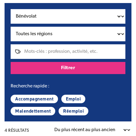
Filtres :
Thématiques
Régions
Mots-clés
Filtrer
Recherche rapide :
Accompagnement
Emploi
Malendettement
Réemploi
Classer par
4 RÉSULTATS