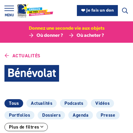
Panneau de gestion des cookies
❤️ Je fais un don
MENU
Donnez une seconde vie aux objets
Où donner ?
Où acheter ?
ACTUALITÉS
Bénévolat
Catégories :
Tous
Actualités
Podcasts
Vidéos
Portfolios
Dossiers
Agenda
Presse
Plus de filtres