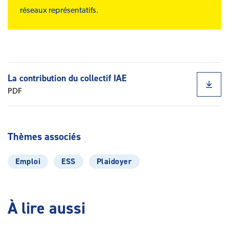
réseaux représentatifs.
Documents rattachés
La contribution du collectif IAE
PDF
Thèmes associés
Emploi
ESS
Plaidoyer
À lire aussi