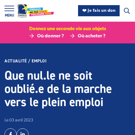
Panneau de gestion des cookies
❤️ Je fais un don
MENU
Donnez une seconde vie aux objets
Où donner ?
Où acheter ?
ACTUALITÉ
/
EMPLOI
Que nul.le ne soit
oublié.e de la marche
vers le plein emploi
Le 03 avril 2023
Partager