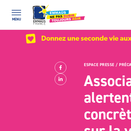
Panneau de gestion des cookies
MENU
Donnez une seconde vie aux
ESPACE PRESSE
/
PRÉCA
Partager
Facebook
Associa
Linkedin
alerten
concrèt
sur la 