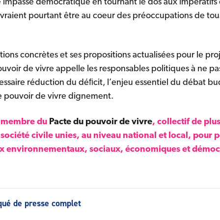
 impasse démocratique en tournant le dos aux impératifs d
raient pourtant être au coeur des préoccupations de tou
rations concrètes et ses propositions actualisées pour le pr
uvoir de vivre appelle les responsables politiques à ne p
essaire réduction du déﬁcit, l’enjeu essentiel du débat bu
e pouvoir de vivre dignement.
t membre du
Pacte du pouvoir de vivre
, collectif de plu
 société civile unies, au niveau national et local, pour
ux environnementaux, sociaux, économiques et démoc
nts à télécharger
ué de presse complet