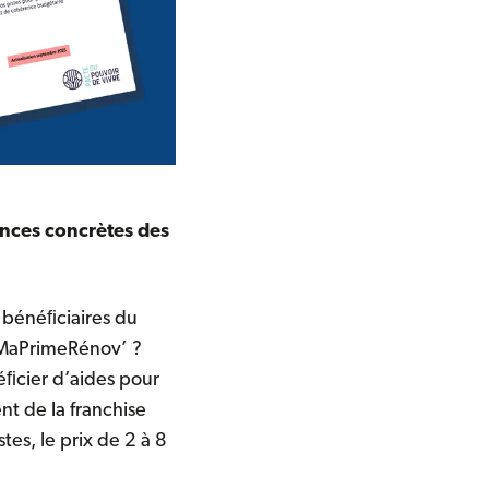
ences concrètes des
 bénéﬁciaires du
r MaPrimeRénov’ ?
ﬁcier d’aides pour
t de la franchise
tes, le prix de 2 à 8