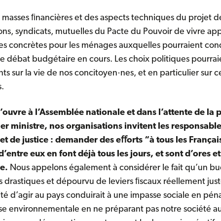
masses ﬁnancières et des aspects techniques du projet de
ions, syndicats, mutuelles du Pacte du Pouvoir de vivre ap
s concrètes pour les ménages auxquelles pourraient cond
le débat budgétaire en cours. Les choix politiques pourrai
s sur la vie de nos concitoyen·nes, et en particulier sur c
.
s’ouvre à l’Assemblée nationale et dans l’attente de la 
er ministre, nos organisations invitent les responsables
t de justice : demander des eﬀorts “à tous les Français
d’entre eux en font déjà tous les jours, et sont d’ores e
le.
Nous appelons également à considérer le fait qu’un 
 drastiques et dépourvu de leviers ﬁscaux réellement jus
é d’agir au pays conduirait à une impasse sociale en pénal
asse environnementale en ne préparant pas notre société 