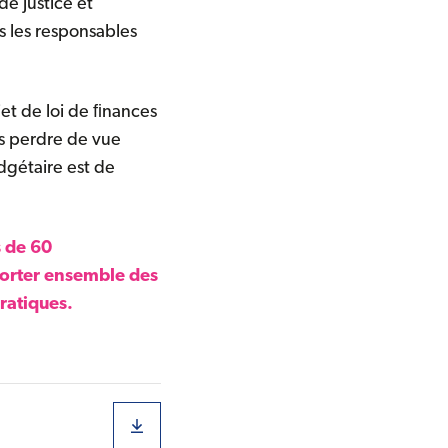
e justice et
s les responsables
ojet de loi de ﬁnances
as perdre de vue
dgétaire est de
s de 60
 porter ensemble des
ratiques.