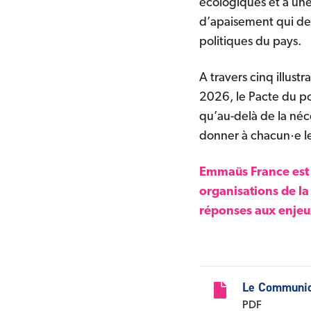
écologiques et à une
d’apaisement qui dev
politiques du pays.
A travers cinq illust
2026, le Pacte du po
qu’au-delà de la néc
donner à chacun·e l
Emmaüs France es
organisations de la
réponses aux enje
Docume
Le Communiq
PDF