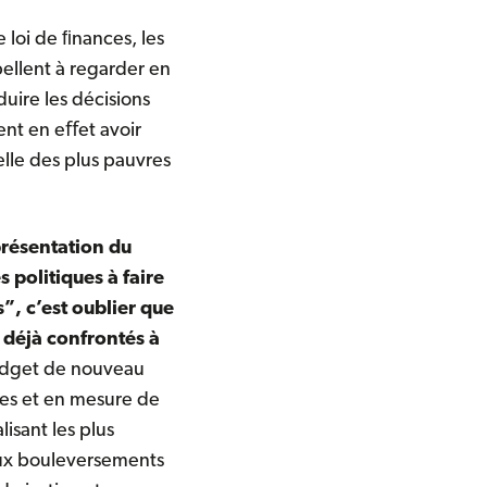
 loi de ﬁnances, les
pellent à regarder en
uire les décisions
ent en eﬀet avoir
elle des plus pauvres
présentation du
 politiques à faire
”, c’est oublier que
t déjà confrontés à
budget de nouveau
tes et en mesure de
isant les plus
aux bouleversements