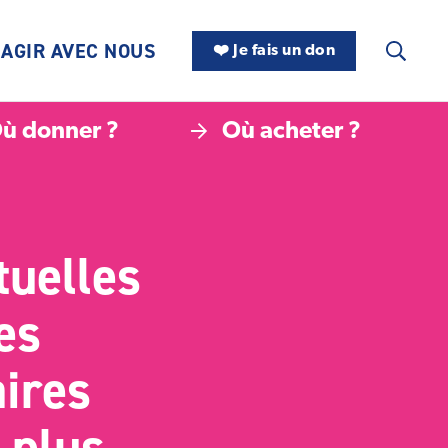
AGIR AVEC NOUS
❤️ Je fais un don
ù donner ?
Où acheter ?
tuelles
es
aires
 plus