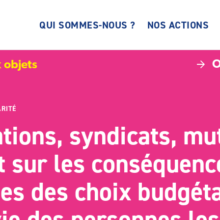
QUI SOMMES-NOUS ?
NOS ACTIONS
O
 objets
RITÉ
tions, syndicats, mu
t sur les conséquenc
es des choix budgét
vie des personnes les