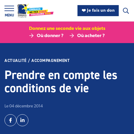
Panneau de gestion des cookies
❤️ Je fais un don
MENU
Donnez une seconde vie aux objets
Où donner ?
Où acheter ?
ACTUALITÉ
/
ACCOMPAGNEMENT
Prendre en compte les
conditions de vie
Le 04 décembre 2014
Partager
Facebook
Linkedin