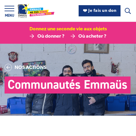
Panneau de gestion des cookies
❤️ Je fais un don
MENU
Donnez une seconde vie aux objets
Où donner ?
Où acheter ?
NOS ACTIONS
Communautés Emmaüs