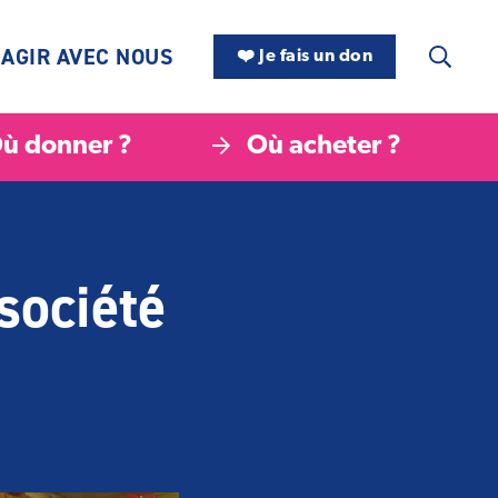
AGIR AVEC NOUS
❤️ Je fais un don
ù donner ?
Où acheter ?
société