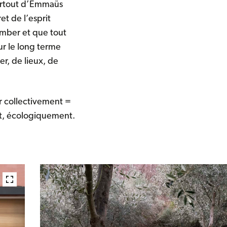
 surtout d’Emmaüs
t de l’esprit
tomber et que tout
r le long terme
r, de lieux, de
r collectivement =
t, écologiquement.