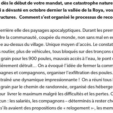
 dès le début de votre mandat, une catastrophe nature
 a dévasté en octobre dernier la vallée de la Roya, vos
structures. Comment s’est organisé le processus de reco
derrière elle des paysages apocalyptiques. Durant les prem
indre la communauté, coupée du monde, non sans mal en 
au-dessus du village. Unique moyen d’accès. Le constat c
routier, plus de véhicules, tous bloqués sur des tronçons 
e grain pour les 900 poules, mauvais accès à l’eau, le pont
entièrement détruit… On a évoqué l’idée de fermer la com
agnes et compagnons, organiser l’exfiltration des poules… 
entraîné une dynamique impressionnante ! On a réuni tous le
 grain par le chemin de randonnée, organisé des héberg
ur livrer le maximum malgré les difficultés et les pertes.
un : les salariés, les compagnons – déterminés à rester ch
s’ils avaient des propositions de « relogement »-, les me