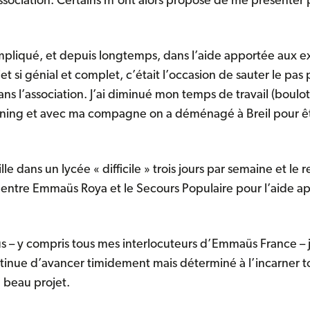
sociation. Certains m’ont alors proposé de me présenter p
mpliqué, et depuis longtemps, dans l’aide apportée aux exi
ojet si génial et complet, c’était l’occasion de sauter le pa
 l’association. J’ai diminué mon temps de travail (boulot a
ning et avec ma compagne on a déménagé à Breil pour ê
lle dans un lycée « difficile » trois jours par semaine et le 
l entre Emmaüs Roya et le Secours Populaire pour l’aide ap
us – y compris tous mes interlocuteurs d’Emmaüs France – j
ntinue d’avancer timidement mais déterminé à l’incarner 
e beau projet.