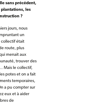
lle sans précédent,
 plantations, les
nstruction ?
iers jours, nous
empruntant un
ollectif était
de route, plus
 qui menait aux
munauté, trouver des
Mais le collectif,
s potes et on a fait
ements temporaires,
 On a pu compter sur
ez eux et à aider
mbres de