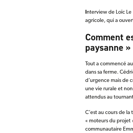
I
nterview de Loïc L
agricole, qui a ouver
Comment es
paysanne » 
Tout a commencé auto
dans sa ferme. Cédri
d’urgence mais de cré
une vie rurale et no
attendus au tournant 
C’est au cours de la 
« moteurs du projet 
communautaire Emmaü