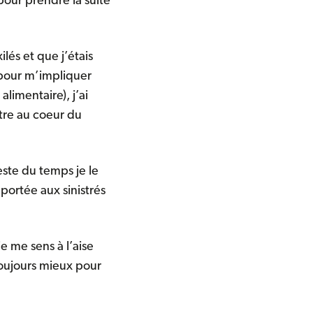
our prendre la suite
lés et que j’étais
s pour m’impliquer
limentaire), j’ai
tre au coeur du
reste du temps je le
portée aux sinistrés
e me sens à l’aise
toujours mieux pour