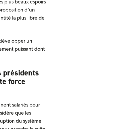
s plus beaux espoirs
 proposition d’un
ntité la plus libre de
 développer un
vement puissant dont
s présidents
e force
nent salariés pour
sidère que les
ruption du système