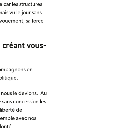
e car les structures
ais vu le jour sans
dévouement, sa force
créant vous-
 compagnons en
olitique.
ù nous le devions. Au
re sans concession les
liberté de
nsemble avec nos
olonté