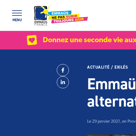
Panneau de gestion des cookies
MENU
Donnez une seconde vie aux
ACTUALITÉ
/
EXILÉS
Partager
Facebook
Emmaüs 
Linkedin
alternat
Le 29 janvier 2021, en Pro