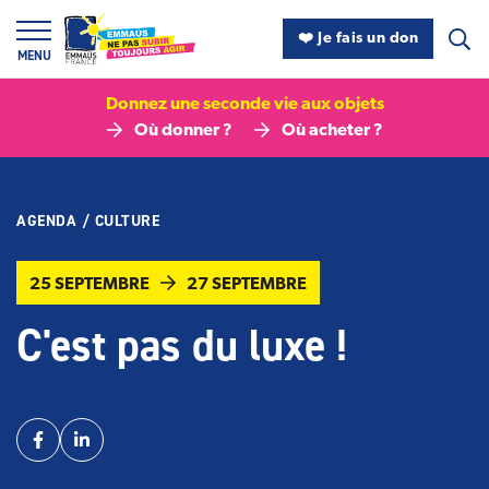
Panneau de gestion des cookies
❤️ Je fais un don
MENU
Donnez une seconde vie aux objets
Où donner ?
Où acheter ?
AGENDA
/
CULTURE
25 SEPTEMBRE
27 SEPTEMBRE
C'est pas du luxe !
Partager
Facebook
Linkedin