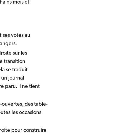
chains mois et
 ses votes au
trangers.
oite sur les
e transition
a se traduit
 un journal
 paru. Il ne tient
s-ouvertes, des table-
outes les occasions
roite pour construire