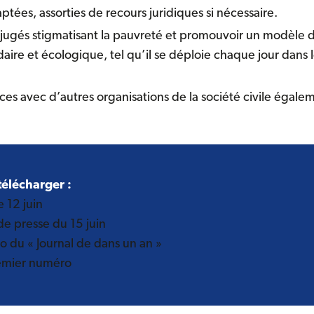
tées, assorties de recours juridiques si nécessaire.
jugés stigmatisant la pauvreté et promouvoir un modèle d
idaire et écologique, tel qu’il se déploie chaque jour dans
nces avec d’autres organisations de la société civile éga
élécharger :
 12 juin
 presse du 15 juin
 du « Journal de dans un an »
emier numéro