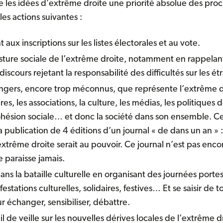
re les idées d’extrême droite une priorité absolue des pro
es actions suivantes :
 aux inscriptions sur les listes électorales et au vote.
ture sociale de l’extrême droite, notamment en rappelant
iscours rejetant la responsabilité des difficultés sur les é
angers, encore trop méconnus, que représente l’extrême dr
s, les associations, la culture, les médias, les politiques d
ohésion sociale… et donc la société dans son ensemble. Cel
 publication de 4 éditions d’
un journal «
de dans un an »
:
xtrême droite serait au pouvoir. Ce journal n’est pas encore
ne paraisse jamais.
ans la bataille culturelle en organisant des journées porte
stations culturelles, solidaires, festives… Et se saisir de t
 échanger, sensibiliser, débattre.
l de veille sur les nouvelles dérives locales de l’extrême d