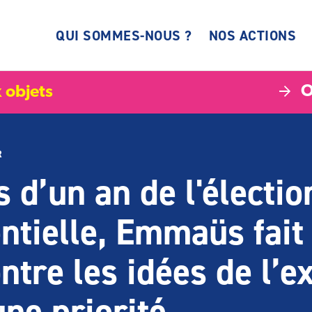
QUI SOMMES-NOUS ?
NOS ACTIONS
O
 objets
R
 d’un an de l'électio
ntielle, Emmaüs fait 
ontre les idées de l’
une priorité