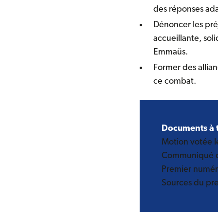
des réponses adap
Dénoncer les pré
accueillante, sol
Emmaüs.
Former des allia
ce combat.
Documents à t
Motion votée le
Communiqué de
Premier numéro
Sources du pr