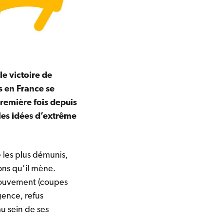
e victoire de
s en France se
première fois depuis
 les idées d’extrême
 les plus démunis,
ons qu’il mène.
 Mouvement (coupes
gence, refus
au sein de ses