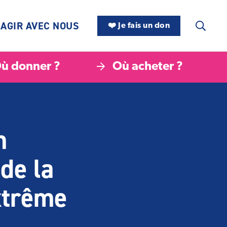
AGIR AVEC NOUS
❤️ Je fais un don
ù donner ?
Où acheter ?
n
de la
extrême