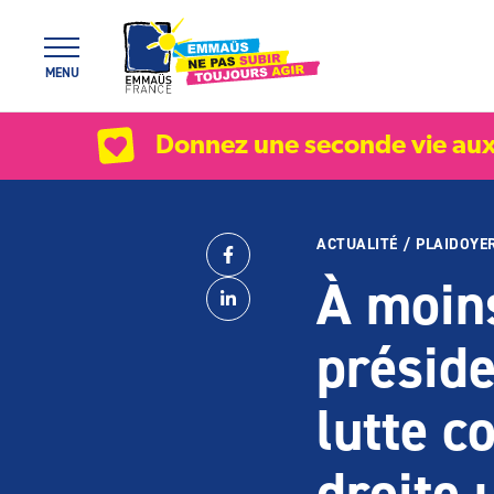
Panneau de gestion des cookies
MENU
Donnez une seconde vie aux
ACTUALITÉ
/
PLAIDOYE
Partager
Facebook
À moins
Linkedin
préside
lutte c
droite 